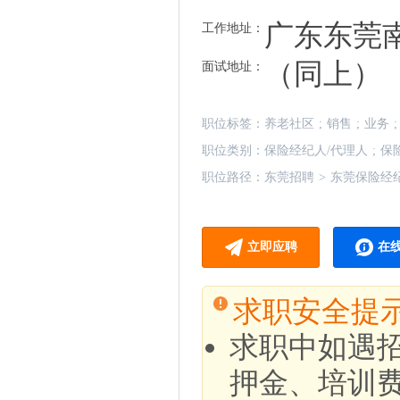
广东东莞
工作地址：
（同上）
面试地址：
职位标签：
养老社区
;
销售
;
业务
;
职位类别：
保险经纪人/代理人
;
保
职位路径：
东莞招聘
>
东莞保险经
立即应聘
在
求职安全提
求职中如遇
押金、培训