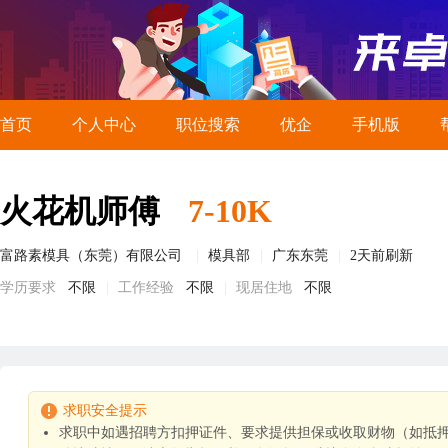
首页
个人中心
职位搜索
优企
手机版
火花机师傅
7-10K
富路素模具（东莞）有限公司
模具部
广东东莞
2天前刷新
学历要求
不限
工作经验
不限
现居住地
不限
求职安全提示
求职中如遇招聘方扣押证件、要求提供担保或收取财物（如抵