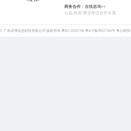
商务合作：
在线咨询>>
公益/政府/事业单位合作专属
©
广东卓博信息科技有限公司
版权所有
粤B2-20261708
粤ICP备09027564号
粤公网安备4