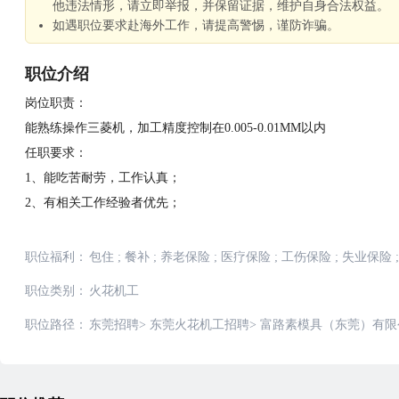
他违法情形，请立即举报，并保留证据，维护自身合法权益。
如遇职位要求赴海外工作，请提高警惕，谨防诈骗。
职位介绍
岗位职责：
能熟练操作三菱机，加工精度控制在0.005-0.01MM以内
任职要求：
1、能吃苦耐劳，工作认真；
2、有相关工作经验者优先；
职位福利：
包住
;
餐补
;
养老保险
;
医疗保险
;
工伤保险
;
失业保险
;
职位类别：
火花机工
职位路径：
东莞招聘
>
东莞火花机工招聘
>
富路素模具（东莞）有限