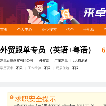
首页
个人中心
职位搜索
优企
手机版
外贸跟单专员（英语+粤语）
6
东莞百威商贸有限公司
外贸部
广东东莞
2天前刷新
学历要求
不限
工作经验
不限
现居住地
不限
求职安全提示