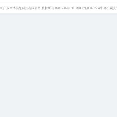
©
广东卓博信息科技有限公司
版权所有
粤B2-20261708
粤ICP备09027564号
粤公网安备4