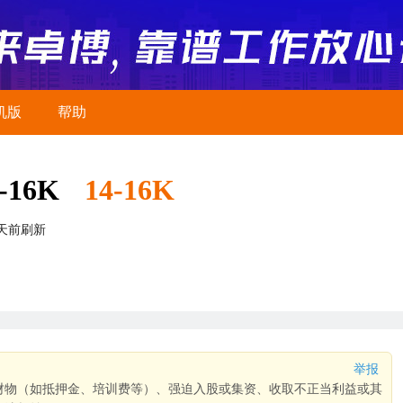
机版
帮助
16K
14-16K
2天前刷新
举报
财物（如抵押金、培训费等）、强迫入股或集资、收取不正当利益或其