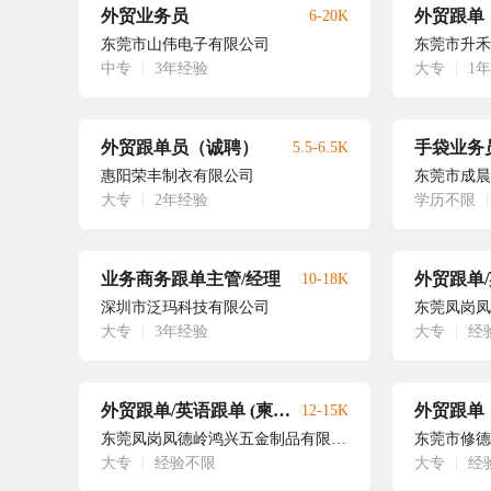
外贸业务员
外贸跟单
6-20K
东莞市山伟电子有限公司
东莞市升禾
中专
|
3年经验
大专
|
1
外贸跟单员（诚聘）
手袋业务
5.5-6.5K
惠阳荣丰制衣有限公司
东莞市成晨
大专
|
2年经验
学历不限
|
业务商务跟单主管/经理
外贸跟单
10-18K
深圳市泛玛科技有限公司
大专
|
3年经验
大专
|
经
外贸跟单/英语跟单 (柬埔寨上班）
外贸跟单
12-15K
东莞凤岗凤德岭鸿兴五金制品有限公司
东莞市修德
大专
|
经验不限
大专
|
经