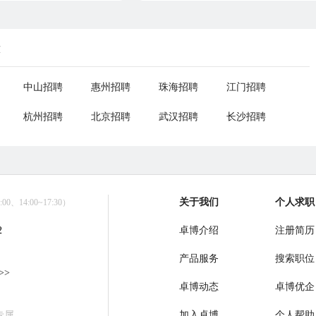
荐
中山招聘
惠州招聘
珠海招聘
江门招聘
杭州招聘
北京招聘
武汉招聘
长沙招聘
关于我们
个人求职
0、14:00~17:30）
2
卓博介绍
注册简历
产品服务
搜索职位
>>
卓博动态
卓博优企
专属
加入卓博
个人帮助