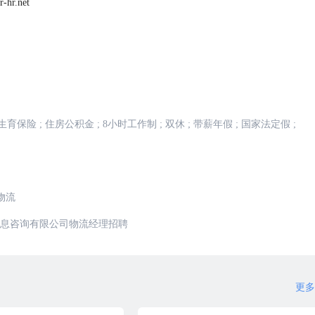
r.net
生育保险
;
住房公积金
;
8小时工作制
;
双休
;
带薪年假
;
国家法定假
;
物流
息咨询有限公司物流经理招聘
更多