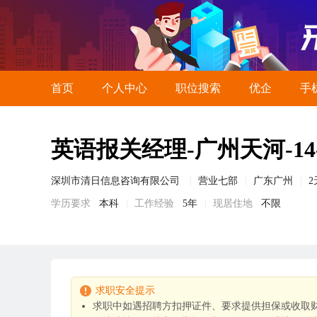
首页
个人中心
职位搜索
优企
手
英语报关经理-广州天河-14-
深圳市清日信息咨询有限公司
营业七部
广东广州
学历要求
本科
工作经验
5年
现居住地
不限
求职安全提示
求职中如遇招聘方扣押证件、要求提供担保或收取