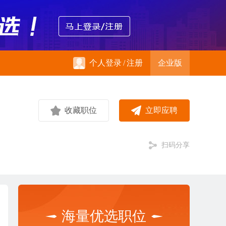
个人登录
/
注册
企业版
收藏职位
立即应聘
扫码分享
海量优选职位