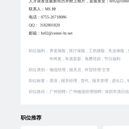
人才请发送最新简历并附上相片，直接发至：hr02@center-h
联系人：MS.钟
电话：0755-26718086
QQ： 3182801820
邮箱：hr02@center-hr.net
职位福利：
养老保险
;
医疗保险
;
工伤保险
;
失业保险
;
年终奖
;
年底双薪
;
免费培训
;
节日福利
职位类别：
物流经理
;
报关员
;
外贸经理/主管
职位标签：
英语
;
报关经理
;
货代
;
报关管理
;
进出口
;
职位路径：
广州招聘
>
广州物流经理招聘
>
深圳市清日信
职位推荐