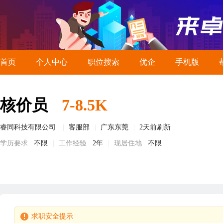
首页
个人中心
职位搜索
优企
手机版
核价员
7-8.5K
睿同科技有限公司
客服部
广东东莞
2天前刷新
学历要求
不限
工作经验
2年
现居住地
不限
求职安全提示