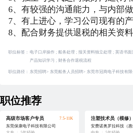
6、有较强的沟通能力，与内部
7、有上进心，学习公司现有的
8、配合财务提供退税的相关资
职位标签：
电子口岸操作
;
船务处理
;
报关资料独立处理
;
英语书面
产品知识学习
;
财务合作退税流程
职位路径：
东莞招聘
>
东莞船务人员招聘
>
东莞市冠商电子科技有限
职位推荐
高级市场客户专员
注塑技术员（模修
7.5-11K
东莞保康电子科技有限公司
安费诺奥罗拉科技（惠
大专
|
5年经验
中专
|
5年经验