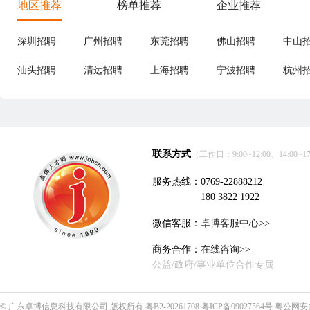
地区推荐
榜单推荐
企业推荐
深圳招聘
广州招聘
东莞招聘
佛山招聘
中山
汕头招聘
清远招聘
上海招聘
宁波招聘
杭州
联系方式
（工作日：9:00~12:00、14:00~17
服务热线：0769-22888212
180 3822 1922
微信客服：
卓博客服中心>>
商务合作：
在线咨询>>
公益/政府/事业单位合作专属
©
广东卓博信息科技有限公司
版权所有
粤B2-20261708
粤ICP备09027564号
粤公网安备4