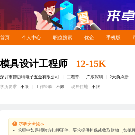
首页
个人中心
职位搜索
优企
手机版
模具设计工程师
12-15K
深圳市德迈特电子五金有限公司
工程部
广东深圳
2天前刷新
学历要求
不限
工作经验
不限
现居住地
不限
求职安全提示
求职中如遇招聘方扣押证件、要求提供担保或收取财物（如抵