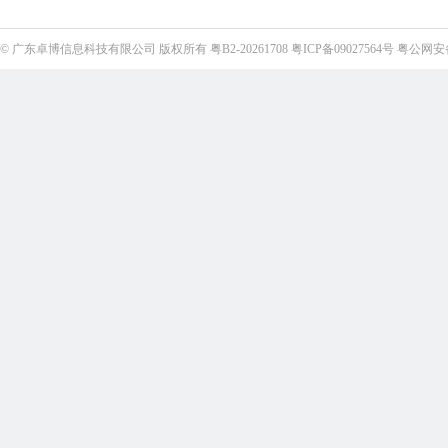
©
广东卓博信息科技有限公司
版权所有
粤B2-20261708
粤ICP备09027564号
粤公网安备4