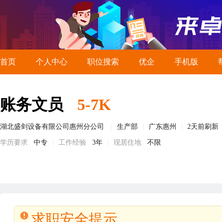
首页
个人中心
职位搜索
优企
手机版
账务文员
5-7K
湖北盛剑设备有限公司惠州分公司
生产部
广东惠州
2天前刷新
学历要求
中专
工作经验
3年
现居住地
不限
求职安全提示