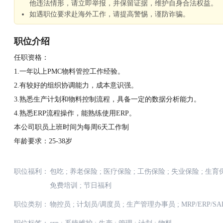
他违法情形，请立即举报，并保留证据，维护自身合法权益。
如遇职位要求赴海外工作，请提高警惕，谨防诈骗。
职位介绍
任职资格：
1.一年以上PMC物料管控工作经验。
2.有较好的组织协调能力，成本意识强。
3.熟悉生产计划和物料控制流程，具备一定的数据分析能力。
4.熟悉ERP流程操作，能熟练使用ERP。
本公司职员上班时间为每周6天工作制
年龄要求：25-38岁
职位福利：
包吃
;
养老保险
;
医疗保险
;
工伤保险
;
失业保险
;
生育
免费培训
;
节日福利
职位类别：
物控员
;
计划员/调度员
;
生产管理办事员
;
MRP/ERP/