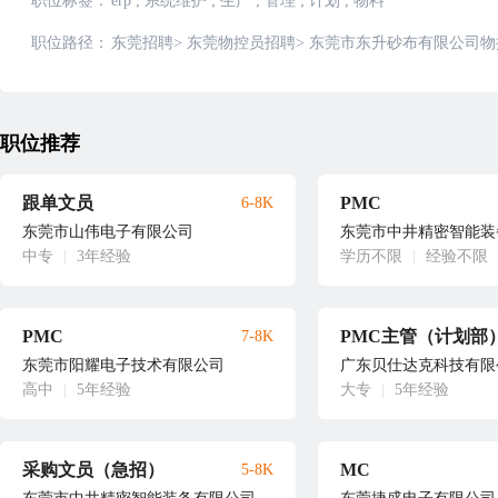
职位标签：
erp
;
系统维护
;
生产
;
管理
;
计划
;
物料
职位路径：
东莞招聘
>
东莞物控员招聘
>
东莞市东升砂布有限公司物
职位推荐
跟单文员
PMC
6-8K
东莞市山伟电子有限公司
东莞市中井精密智能装
中专
|
3年经验
学历不限
|
经验不限
PMC
PMC主管（计划部
7-8K
东莞市阳耀电子技术有限公司
广东贝仕达克科技有限
高中
|
5年经验
大专
|
5年经验
采购文员（急招）
MC
5-8K