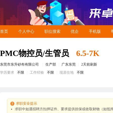
首页
个人中心
职位搜索
优企
手机版
PMC物控员/生管员
6.5-7K
东莞市东升砂布有限公司
生产部
广东东莞
2天前刷新
学历要求
不限
工作经验
不限
现居住地
不限
求职安全提示
求职中如遇招聘方扣押证件、要求提供担保或收取财物（如抵