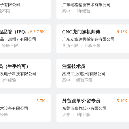
子有限公司
广东瑞格精密技术有限公司
验不限
高中
|
2年经验
品质部制程品管（IPQC）
CNC龙门操机师傅
6.5-7.5K
9-13K
品（惠州）有限公司
广东立鑫达机械制造有限公司
经验不限
学历不限
|
经验不限
员（生手均可）
注塑技术员
发电子科技有限公司
杰成工业(惠州)有限公司
3年经验
高中
|
经验不限
外贸跟单/外贸专员
5-7K
5-10K
术设备有限公司
东莞市森竹纸业有限公司
年经验
大专
|
1年经验