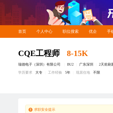
首页
个人中心
职位搜索
优企
手
CQE工程师
8-15K
瑞德电子（深圳）有限公司
BU2
广东深圳
2天前刷
学历要求
大专
工作经验
5年
现居住地
不限
求职安全提示