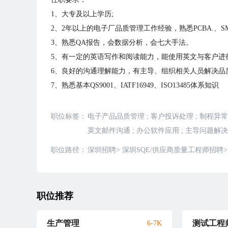
1、大专及以上学历;
2、2年以上的电子厂品质管理工作经验，熟悉PCBA.、S
3、熟悉QA报告，会数据分析，会七大手法。
5、有一定的英语写作和阅读能力，能使用英文与客户进
6、良好的沟通理解能力，有主导、组织相关人员解决品
7、熟悉基本QS9001、IATF16949、ISO13485体系知识
职位标签：
电子产品品质管理
;
客户投诉处理
;
制程异常
英文邮件沟通
;
办公软件应用
;
主导问题解决
职位路径：
深圳招聘
>
深圳SQE/供应商质量工程师招聘
>
职位推荐
生产管理
6-7K