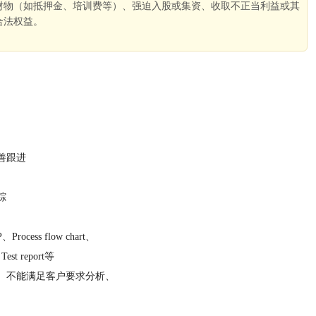
财物（如抵押金、培训费等）、强迫入股或集资、收取不正当利益或其
合法权益。
。
善跟进
踪
ss flow chart、
st report等
、不能满足客户要求分析、