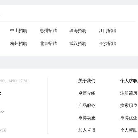
荐
中山招聘
惠州招聘
珠海招聘
江门招聘
杭州招聘
北京招聘
武汉招聘
长沙招聘
关于我们
个人求职
0、14:00~17:30）
2
卓博介绍
注册简历
产品服务
搜索职位
>>
卓博动态
卓博优企
专属
加入卓博
个人帮助