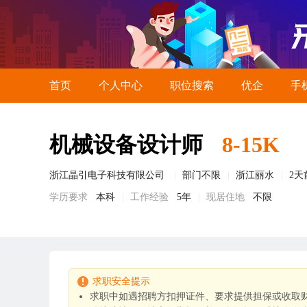
首页
个人中心
职位搜索
优企
手
机械设备设计师
8-15K
浙江晶引电子科技有限公司
部门不限
浙江丽水
2天
学历要求
本科
工作经验
5年
现居住地
不限
求职安全提示
求职中如遇招聘方扣押证件、要求提供担保或收取