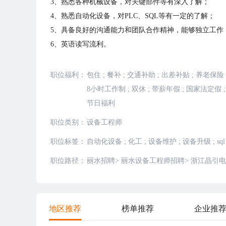
3、熟悉各种机械设备，对关键部件等有深入了解；
4、熟悉自动化设备，对PLC、SQL等有一定的了解；
5、具备良好的沟通能力和团队合作精神，能够独立工作
6、英语读写流利。
职位福利：
包住
;
餐补
;
交通补助
;
出差补贴
;
养老保险
8小时工作制
;
双休
;
带薪年假
;
国家法定假
;
节日福利
职位类别：
设备工程师
职位标签：
自动化设备
;
化工
;
设备维护
;
设备升级
;
sql
职位路径：
丽水招聘
>
丽水设备工程师招聘
>
浙江晶引电
地区推荐
榜单推荐
企业推