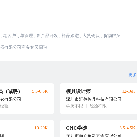
;
老客户订单管理
;
新产品开发
;
样品跟进
;
大货确认
;
货物跟踪
器有限公司商务专员招聘
更多
员（诚聘）
模具设计师
5.5-6.5K
12-16K
衣有限公司
深圳市汇英模具科技有限公司
年经验
学历不限
|
经验不限
CNC学徒
10-20K
3.5-4.5K
团
深圳市而立创新五金有限公司