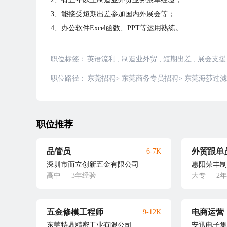
3、能接受短期出差参加国内外展会等；
4、办公软件Excel函数、PPT等运用熟练。
职位标签：
英语流利
;
制造业外贸
;
短期出差
;
展会支援
职位路径：
东莞招聘
>
东莞商务专员招聘
>
东莞海莎过滤
职位推荐
品管员
外贸跟单
6-7K
深圳市而立创新五金有限公司
惠阳荣丰制
高中
|
3年经验
大专
|
2
五金修模工程师
电商运营
9-12K
东莞特鼎精密工业有限公司
安迅电子集