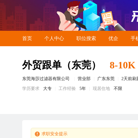
首页
个人中心
职位搜索
优企
手
外贸跟单（东莞）
8-10K
东莞海莎过滤器有限公司
营业部
广东东莞
2天前刷
学历要求
大专
工作经验
5年
现居住地
不限
求职安全提示