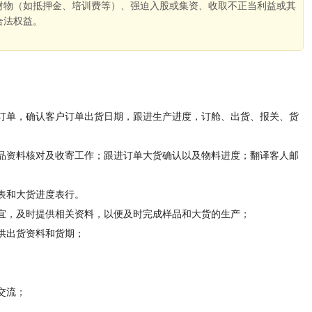
财物（如抵押金、培训费等）、强迫入股或集资、收取不正当利益或其
合法权益。
。
订单，确认客户订单出货日期，跟进生产进度，订舱、出货、报关、货
品资料核对及收寄工作；跟进订单大货确认以及物料进度；翻译客人邮
；
表和大货进度表行。
宜，及时提供相关资料，以便及时完成样品和大货的生产；
供出货资料和货期；
交流；