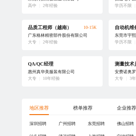
高中
|
2年经验
学历不限
|
品质工程师（越南）
自动机维
10-15K
广东格林精密部件股份有限公司
东莞市宇熙
大专
|
2年经验
学历不限
|
QA/QC经理
测量技术
惠州真华美服装有限公司
安费诺奥罗
大专
|
10年经验
大专
|
3
地区推荐
榜单推荐
企业推
深圳招聘
广州招聘
东莞招聘
佛山招聘