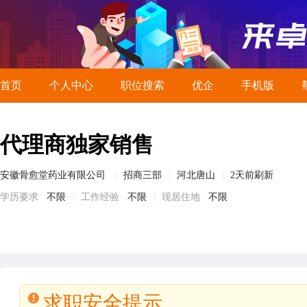
首页
个人中心
职位搜索
优企
手机版
代理商独家销售
安徽骨愈堂药业有限公司
招商三部
河北唐山
2天前刷新
学历要求
不限
工作经验
不限
现居住地
不限
求职安全提示