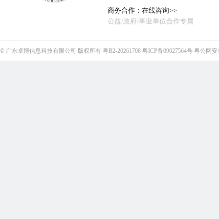
商务合作：
在线咨询>>
公益/政府/事业单位合作专属
©
广东卓博信息科技有限公司
版权所有
粤B2-20261708
粤ICP备09027564号
粤公网安备4