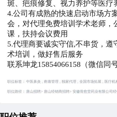
斑、疤痕修复、视力养护等医疗
4.公司有成熟的快速启动市场方
会，对代理免费培训学术老师，
课，扶持会议费用
5.代理商要诚实守信,不串货，
术培训，做好售后服务
联系坤龙15854066158（微信同
职位标签：
中医鼻炎
;
疼痛管理
;
独家代理
;
全国市场拓展
;
医疗机
职位路径：
唐山招聘
>
唐山经销商招聘
>
安徽骨愈堂药业有限公司经