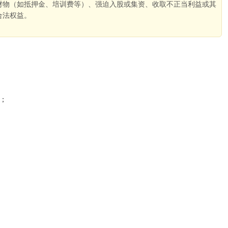
财物（如抵押金、培训费等）、强迫入股或集资、收取不正当利益或其
合法权益。
。
；