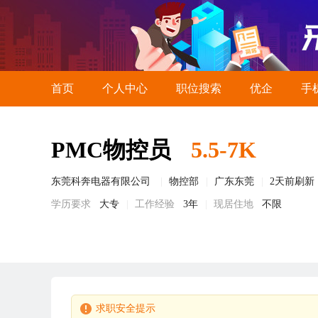
首页
个人中心
职位搜索
优企
手
PMC物控员
5.5-7K
东莞科奔电器有限公司
物控部
广东东莞
2天前刷新
学历要求
大专
工作经验
3年
现居住地
不限
求职安全提示