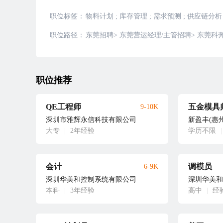
职位标签：
物料计划
;
库存管理
;
需求预测
;
供应链分析
职位路径：
东莞招聘
>
东莞营运经理/主管招聘
>
东莞科
职位推荐
QE工程师
五金模具
9-10K
深圳市雅辉永信科技有限公司
新盈丰(惠
大专
|
2年经验
学历不限
|
会计
调模员
6-9K
深圳华美和控制系统有限公司
深圳华美和
本科
|
3年经验
高中
|
经