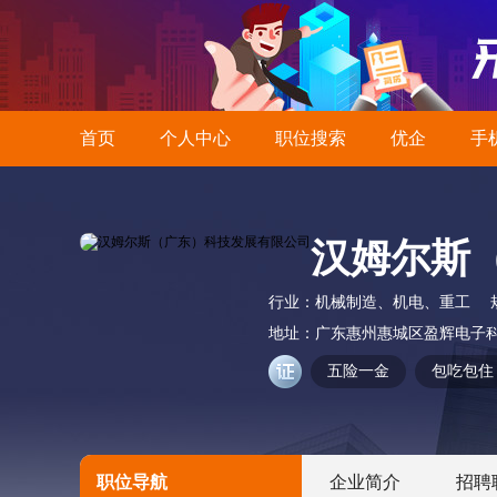
首页
个人中心
职位搜索
优企
手
汉姆尔斯
行业：
机械制造、机电、重工
地址：
广东惠州惠城区盈辉电子
五险一金
包吃包住
职位导航
企业简介
招聘