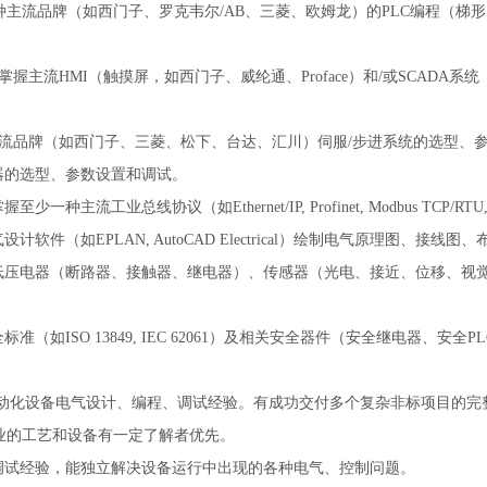
一种主流品牌（如西门子、罗克韦尔/AB、三菱、欧姆龙）的PLC编程（梯形
主流HMI（触摸屏，如西门子、威纶通、Proface）和/或SCADA系统（如WinCC, Ig
主流品牌（如西门子、三菱、松下、台达、汇川）伺服/步进系统的选型、
器的选型、参数设置和调试。
主流工业总线协议（如Ethernet/IP, Profinet, Modbus TCP/RTU,
软件（如EPLAN, AutoCAD Electrical）绘制电气原理图、接线
低压电器（断路器、接触器、继电器）、传感器（光电、接近、位移、视
（如ISO 13849, IEC 62061）及相关安全器件（安全继电器、安
自动化设备电气设计、编程、调试经验。有成功交付多个复杂非标项目的完
业的工艺和设备有一定了解者优先。
调试经验，能独立解决设备运行中出现的各种电气、控制问题。