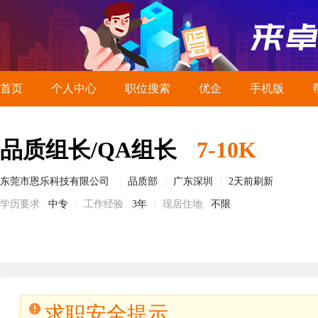
首页
个人中心
职位搜索
优企
手机版
品质组长/QA组长
7-10K
东莞市恩乐科技有限公司
品质部
广东深圳
2天前刷新
学历要求
中专
工作经验
3年
现居住地
不限
求职安全提示