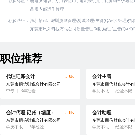
职位标签：
会电脑知识
;
万用表使用
;
电流表使用
;
硬度测试仪器使
品质内部运作管理
职位路径：
深圳招聘
>
深圳质量管理/测试经理/主管(QA/QC经理)招
东莞市恩乐科技有限公司质量管理/测试经理/主管(QA/Q
职位推荐
代理记账会计
会计主管
5-8K
东莞市朋信财税会计有限公司
东莞市朋信财税会计有
中专
|
3年经验
学历不限
|
经验不限
会计代理 记账（塘厦）
会计助理
5-8K
东莞市朋信财税会计有限公司
东莞市朋信财税会计有
学历不限
|
3年经验
学历不限
|
经验不限