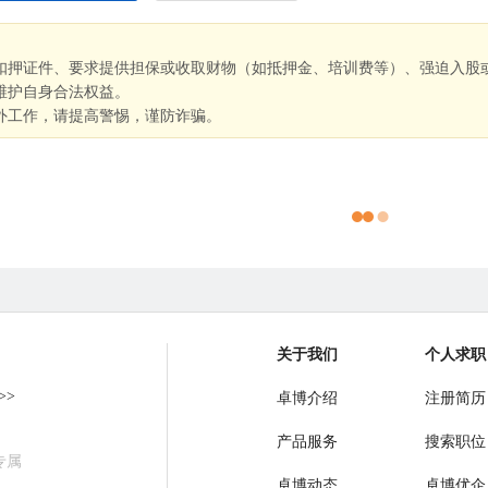
扣押证件、要求提供担保或收取财物（如抵押金、培训费等）、强迫入股
维护自身合法权益。
外工作，请提高警惕，谨防诈骗。
关于我们
个人求职
>>
卓博介绍
注册简历
产品服务
搜索职位
专属
卓博动态
卓博优企