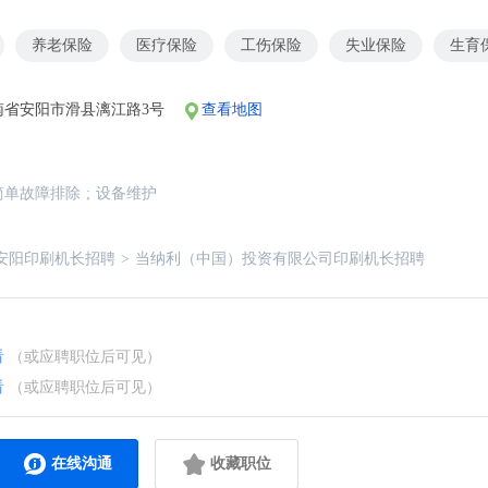
养老保险
医疗保险
工伤保险
失业保险
生育
南省安阳市滑县漓江路3号
查看地图
简单故障排除
;
设备维护
安阳印刷机长招聘
>
当纳利（中国）投资有限公司印刷机长招聘
看
（或应聘职位后可见）
看
（或应聘职位后可见）
在线沟通
收藏职位