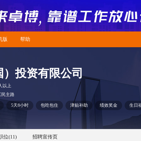
机版
帮助
国）投资有限公司
0人以上
区民主路
5天8小时
包吃包住
津贴补助
绩效奖金
生日
职位
(11)
招聘宣传页