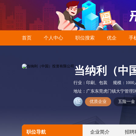
首页
个人中心
职位搜索
优企
手
当纳利（中
行业：
印刷、包装
规模：
100
地址：
广东东莞虎门镇大宁管理
优质企业
五险一金
职位导航
企业简介
招聘