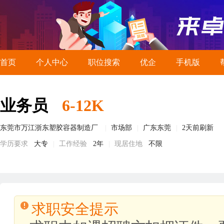
首页
个人中心
职位搜索
优企
手机版
业务员
6-12K
东莞市万江浙东塑胶容器制造厂
市场部
广东东莞
2天前刷新
学历要求
大专
工作经验
2年
现居住地
不限
求职安全提示