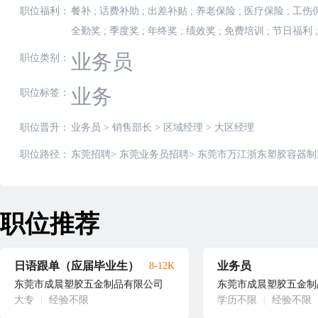
职位福利：
餐补
;
话费补助
;
出差补贴
;
养老保险
;
医疗保险
;
工伤
全勤奖
;
季度奖
;
年终奖
;
绩效奖
;
免费培训
;
节日福利
;
业务员
职位类别：
业务
职位标签：
职位晋升：
业务员
>
销售部长
>
区域经理
>
大区经理
职位路径：
东莞招聘
>
东莞业务员招聘
>
东莞市万江浙东塑胶容器制
职位推荐
日语跟单（应届毕业生）
业务员
8-12K
东莞市成晨塑胶五金制品有限公司
东莞市成晨塑胶五金制
大专
|
经验不限
学历不限
|
经验不限