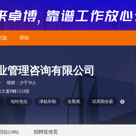
机版
帮助
业管理咨询有限公司
务
规模：
少于50人
厦B幢1224室
包吃包住
津贴补助
全勤奖
试用期全薪
职位
(186)
招聘宣传页