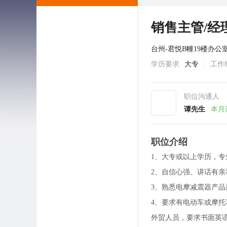
销售主管/经
台州-君悦B幢19楼办公
学历要求
大专
|
工作
职位沟通人
谭先生
本月
职位介绍
1、大专或以上学历，专
2、自信心强、讲话有
3、熟悉电摩减震器产
4、要求有电动车或摩
外贸人员，要求书面英