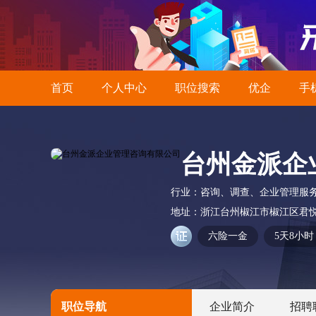
首页
个人中心
职位搜索
优企
手
台州金派企
行业：
咨询、调查、企业管理服
地址：
浙江台州椒江市椒江区君悦大
六险一金
5天8小时
职位导航
企业简介
招聘