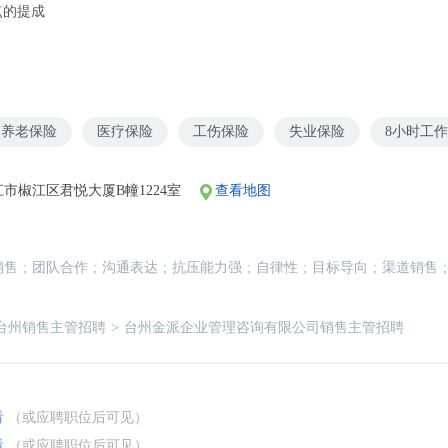
点的提成
养老保险
医疗保险
工伤保险
失业保险
8小时工
市椒江区君悦大厦B幢1224室
查看地图
销售
;
团队合作
;
沟通表达
;
抗压能力强
;
自律性
;
目标导向
;
渠道销售
;
台州销售主管招聘
>
台州金派企业管理咨询有限公司销售主管招聘
看
（或应聘职位后可见）
看
（或应聘职位后可见）