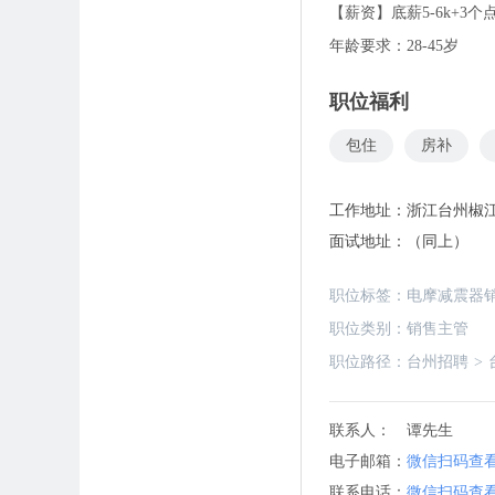
【薪资】底薪5-6k+3个
年龄要求：28-45岁
职位福利
包住
房补
工作地址：
浙江台州椒江
面试地址：
（同上）
职位标签：
电摩减震器
职位类别：
销售主管
职位路径：
台州招聘
>
联系人：
谭先生
电子邮箱：
微信扫码查
联系电话：
微信扫码查