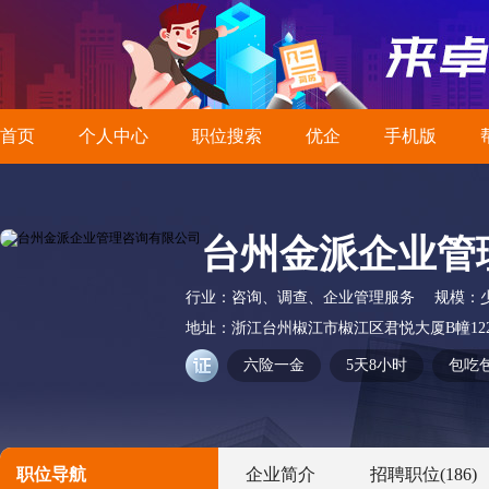
首页
个人中心
职位搜索
优企
手机版
台州金派企业管
行业：
咨询、调查、企业管理服务
规模：
地址：
浙江台州椒江市椒江区君悦大厦B幢12
六险一金
5天8小时
包吃
职位导航
企业简介
招聘职位
(186)