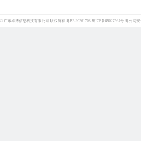
©
广东卓博信息科技有限公司
版权所有
粤B2-20261708
粤ICP备09027564号
粤公网安备4