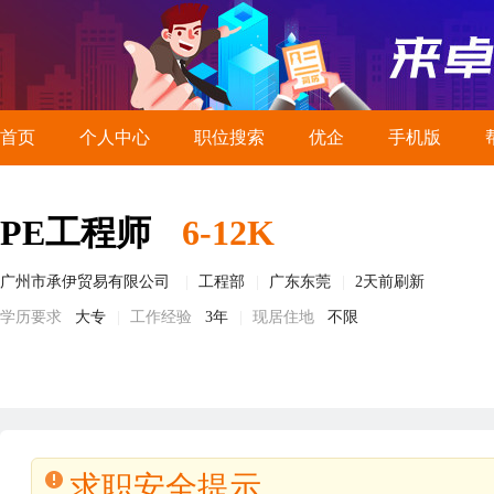
首页
个人中心
职位搜索
优企
手机版
PE工程师
6-12K
广州市承伊贸易有限公司
工程部
广东东莞
2天前刷新
学历要求
大专
工作经验
3年
现居住地
不限
求职安全提示