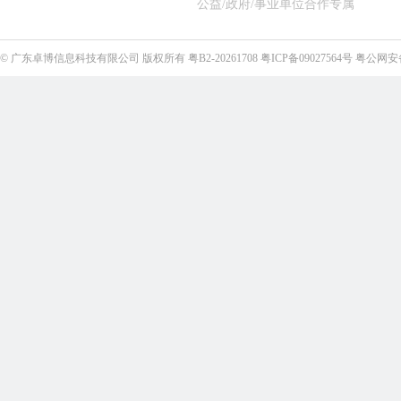
公益/政府/事业单位合作专属
©
广东卓博信息科技有限公司
版权所有
粤B2-20261708
粤ICP备09027564号
粤公网安备4