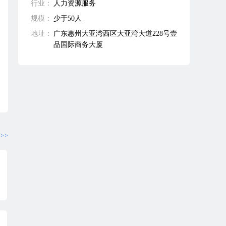
行业：
人力资源服务
规模：
少于50人
地址：
广东惠州大亚湾西区大亚湾大道228号壹
品国际商务大厦
>>