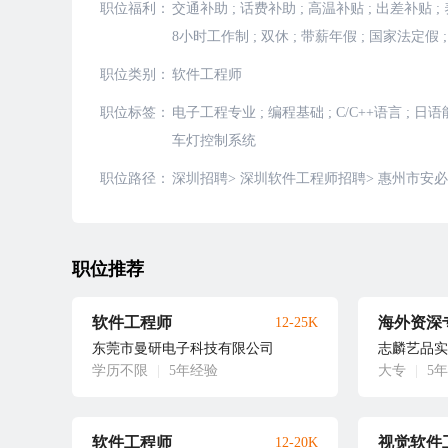
职位福利：
交通补助
;
话费补助
;
高温补贴
;
出差补贴
;
8小时工作制
;
双休
;
带薪年假
;
国家法定假
;
职位类别：
软件工程师
职位标签：
电子工程专业
;
编程基础
;
C/C++语言
;
日语
车灯控制系统
职位路径：
深圳招聘
>
深圳软件工程师招聘
>
惠州市安必
职位推荐
软件工程师
12-25K
东莞市曼研电子科技有限公司
志麟艺品实
学历不限
|
5年经验
大专
|
5
软件工程师
视觉软件
12-20K