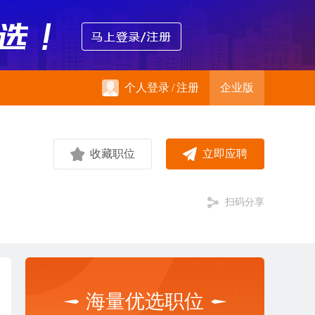
个人登录
/
注册
企业版
收藏职位
立即应聘
扫码分享
海量优选职位