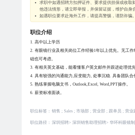
求职中如遇招聘方扣押证件、要求提供担保或收取
他违法情形，请立即举报，并保留证据，维护自身
如遇职位要求赴海外工作，请提高警惕，谨防诈骗
职位介绍
1. 高中以上学历
2. 有眼镜行业及相关岗位工作经验1年以上优先。无工
础也可考虑。
3. 有相关英文基础，能看懂客户英文邮件并跟进处理优
4. 具有较强的沟通能力,应变能力, 处事沉稳. 具备团队
5. 熟练掌握电脑文书，Outlook,Excel, Word,PPT操作。
6. 薪资标准面谈。
职位标签：
销售
;
Sales
;
市场部
;
营业部
;
跟单员
;
营业
职位路径：
深圳招聘
>
深圳销售助理招聘
>
华环科眼镜制