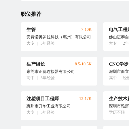
职位推荐
生管
电气工程
7-10K
安费诺奥罗拉科技（惠州）有限公司
佛山迈泰自
大专
|
3年经验
大专
|
2
生产组长
CNC学徒
8.5-10.5K
东莞市正德连接器有限公司
深圳市而立
高中
|
3年经验
高中
|
经
注塑项目工程师
生产技术
13-17K
惠州市升华工业有限公司
深圳市雅辉
大专
|
5年经验
学历不限
|