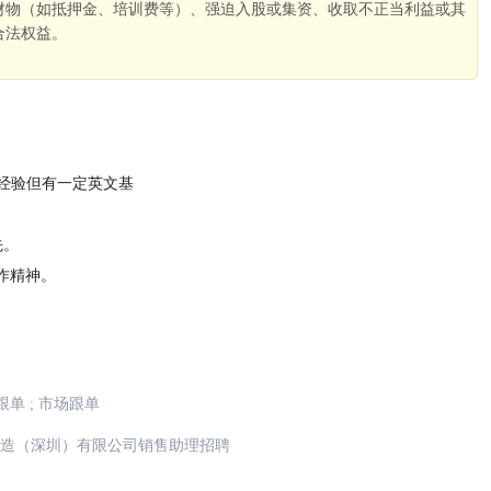
财物（如抵押金、培训费等）、强迫入股或集资、收取不正当利益或其
合法权益。
。
作经验但有一定英文基
先。
合作精神。
跟单
;
市场跟单
造（深圳）有限公司销售助理招聘