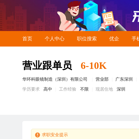
首页
个人中心
职位搜索
优企
手
营业跟单员
6-10K
华环科眼镜制造（深圳）有限公司
营业部
广东深圳
学历要求
高中
工作经验
不限
现居住地
深圳
求职安全提示