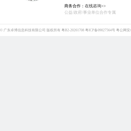
商务合作：
在线咨询>>
公益/政府/事业单位合作专属
©
广东卓博信息科技有限公司
版权所有
粤B2-20261708
粤ICP备09027564号
粤公网安备4