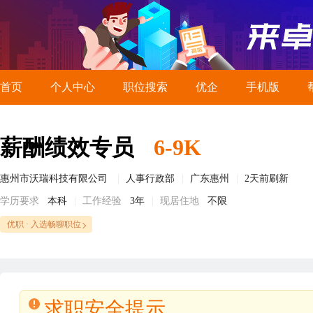
首页
个人中心
职位搜索
优企
手机版
薪酬绩效专员
6-9K
惠州市沃瑞科技有限公司
人事行政部
广东惠州
2天前刷新
学历要求
本科
工作经验
3年
现居住地
不限
优职 · 入选畅聊职位
求职安全提示