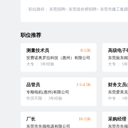
职位路径：
东莞招聘
>
东莞造价师招聘
>
东莞市建工集团
职位推荐
测量技术员
高级电子
8-12K
安费诺奥罗拉科技（惠州）有限公司
东莞振东精
大专
|
3年经验
大专
|
5
品管员
财务文员
3.5-4.5K
专顺电机(惠州)有限公司
东莞爱美克
学历不限
|
3年经验
中专
|
1
厂长
采购经理
10-15K
东莞市先领电源有限公司
东莞市先领