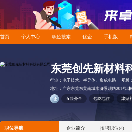
首页
个人中心
职位搜索
优企
手机版
东莞创先新材料
行业：
电子技术、半导体、集成电路
规模
地址：
广东东莞东莞南城水濂景观路201号3栋
五险齐全
包吃包住
津贴
职位导航
企业简介
招聘职位
(4)