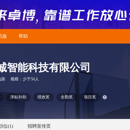
机版
帮助
诚智能科技有限公司
电路
规模：
少于50人
津贴补助
绩效奖
全勤奖
项目奖
职位
(1)
招聘宣传页