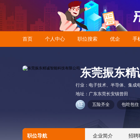
首页
个人中心
职位搜索
优企
手
东莞振东精
行业：
电子技术、半导体、集成
地址：
广东东莞长安镇曾田
五险齐全
包吃包住
职位导航
企业简介
招聘