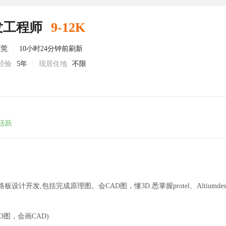
发工程师
9-12K
东莞
|
10小时24分钟前刷新
经验
5年
|
现居住地
不限
活跃
设计开发,包括完成原理图。会CAD图，懂3D.悉掌握protel、Altiumdesig
图，会画CAD)