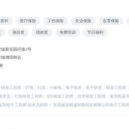
房补
医疗保险
工伤保险
失业保险
生育保险
奖
项目奖
绩效奖
免费培训
节日福利
安镇新安园仔路2号
安镇增田附近
表
子研发工程师
;
灯饰
;
灯具
;
小家电
;
电子技术
;
电子研发
;
研发工程师
;
技术员
;
灯饰研发工程师
;
RD/研发工程师
;
技术研发工程师
;
家用电器
东莞电子工程师/技术员招聘
>
东莞振东精诚智能科技有限公司电子工程师