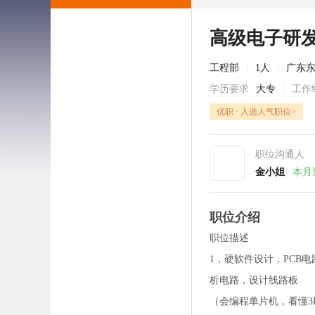
高级电子研
工程部
|
1人
|
广东
学历要求
大专
|
工作
优职 · 入选人气职位>
职位沟通人
金小姐
本月
职位介绍
职位描述
1，硬软件设计，PCB电路板
析电路，设计线路板
（会编程单片机，看懂3D