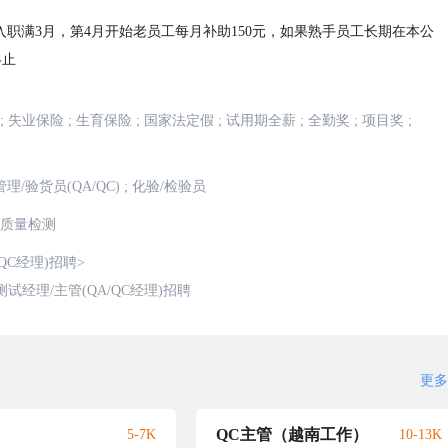
入职满3月，第4月开始老员工每月补助150元，如果熟手员工长期在本公
终止
;
失业保险
;
生育保险
;
国家法定假
;
试用期全薪
;
全勤奖
;
项目奖
;
理/验货员(QA/QC)
;
化验/检验员
质量检测
QC经理)招聘
>
经理/主管(QA/QC经理)招聘
更多
QC主管（越南工作）
5-7K
10-13K