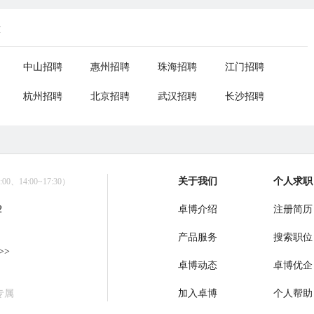
荐
中山招聘
惠州招聘
珠海招聘
江门招聘
杭州招聘
北京招聘
武汉招聘
长沙招聘
关于我们
个人求职
0、14:00~17:30）
2
卓博介绍
注册简历
产品服务
搜索职位
>>
卓博动态
卓博优企
专属
加入卓博
个人帮助