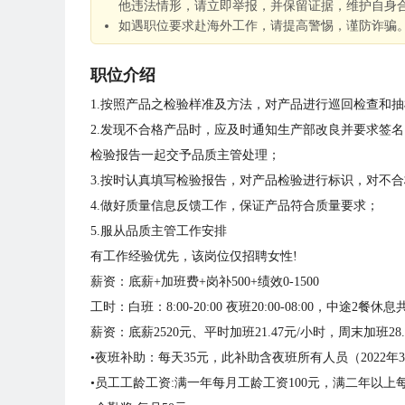
他违法情形，请立即举报，并保留证据，维护自身
如遇职位要求赴海外工作，请提高警惕，谨防诈骗
职位介绍
1.按照产品之检验样准及方法，对产品进行巡回检查和
2.发现不合格产品时，应及时通知生产部改良并要求签
检验报告一起交予品质主管处理；
3.按时认真填写检验报告，对产品检验进行标识，对不
4.做好质量信息反馈工作，保证产品符合质量要求；
5.服从品质主管工作安排
有工作经验优先，该岗位仅招聘女性!
薪资：底薪+加班费+岗补500+绩效0-1500
工时：白班：8:00-20:00 夜班20:00-08:00，中途2
薪资：底薪2520元、平时加班21.47元/小时，周末加班28.
•夜班补助：每天35元，此补助含夜班所有人员（2022年
•员工工龄工资:满一年每月工龄工资100元，满二年以上每