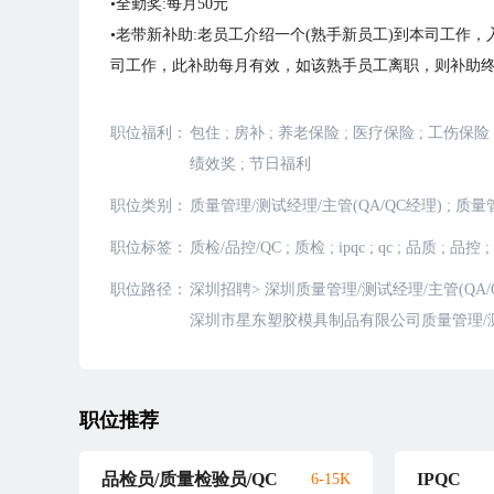
•全勤奖:每月50元
•老带新补助:老员工介绍一个(熟手新员工)到本司工作，
司工作，此补助每月有效，如该熟手员工离职，则补助
职位福利：
包住
;
房补
;
养老保险
;
医疗保险
;
工伤保险
绩效奖
;
节日福利
职位类别：
质量管理/测试经理/主管(QA/QC经理)
;
质量管
职位标签：
质检/品控/QC
;
质检
;
ipqc
;
qc
;
品质
;
品控
;
职位路径：
深圳招聘
>
深圳质量管理/测试经理/主管(QA/
深圳市星东塑胶模具制品有限公司质量管理/测试
职位推荐
品检员/质量检验员/QC
IPQC
6-15K