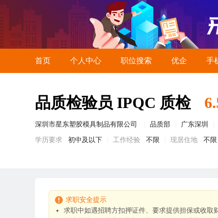
首页
个人中心
职位搜索
优企
手
品质检验员 IPQC 质检
6
深圳市星东塑胶模具制品有限公司
品质部
广东深圳
学历要求
初中及以下
工作经验
不限
现居住地
不限
求职安全提示
求职中如遇招聘方扣押证件、要求提供担保或收取