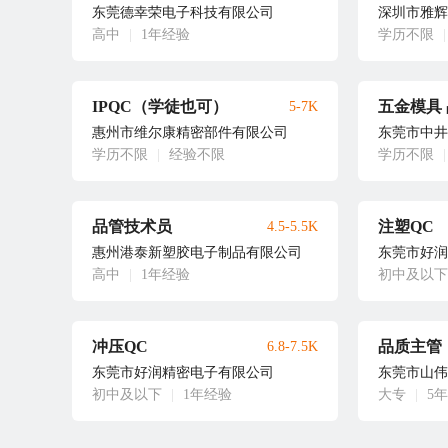
东莞德幸荣电子科技有限公司
深圳市雅辉
高中
|
1年经验
学历不限
|
IPQC（学徒也可）
5-7K
惠州市维尔康精密部件有限公司
东莞市中井
学历不限
|
经验不限
学历不限
|
品管技术员
注塑QC
4.5-5.5K
惠州港泰新塑胶电子制品有限公司
东莞市好润
高中
|
1年经验
初中及以下
冲压QC
品质主管
6.8-7.5K
东莞市好润精密电子有限公司
东莞市山伟
初中及以下
|
1年经验
大专
|
5