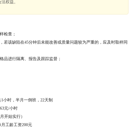
合法权益。
。
抽样检查；
名，若该缺陷在45分钟后未能改善或质量问题较为严重的，应及时取样同
合格品进行隔离、报告及跟踪监督；
餐休息共1小时，半月一倒班，22天制
63元/小时
3月开始实行）
月工龄工资200元