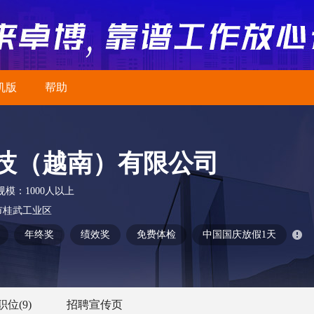
机版
帮助
技（越南）有限公司
规模：
1000人以上
市桂武工业区
年终奖
绩效奖
免费体检
中国国庆放假1天
职位
(9)
招聘宣传页