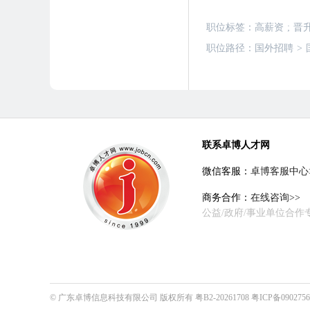
职位标签：
高薪资
;
晋
职位路径：
国外招聘
>
联系卓博人才网
微信客服：
卓博客服中心
商务合作：
在线咨询>>
公益/政府/事业单位合作
©
广东卓博信息科技有限公司
版权所有
粤B2-20261708
粤ICP备090275