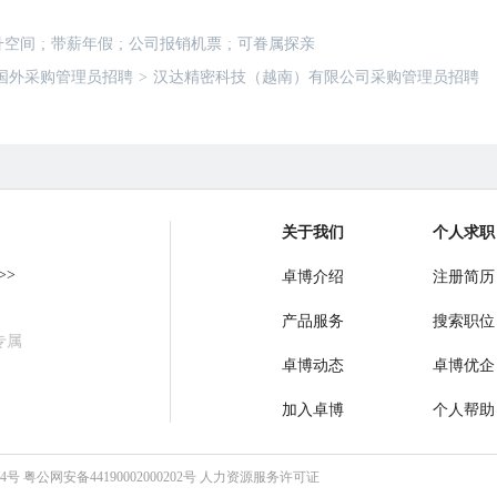
升空间
;
带薪年假
;
公司报销机票
;
可眷属探亲
国外采购管理员招聘
>
汉达精密科技（越南）有限公司采购管理员招聘
关于我们
个人求职
>>
卓博介绍
注册简历
产品服务
搜索职位
专属
卓博动态
卓博优企
加入卓博
个人帮助
64号
粤公网安备44190002000202号
人力资源服务许可证