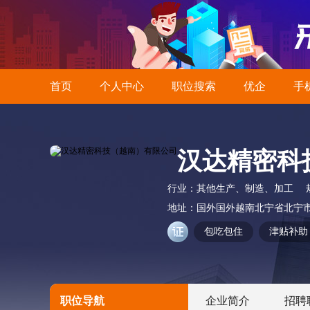
首页
个人中心
职位搜索
优企
手
汉达精密科
行业：
其他生产、制造、加工
地址：
国外国外越南北宁省北宁
包吃包住
津贴补助
职位导航
企业简介
招聘