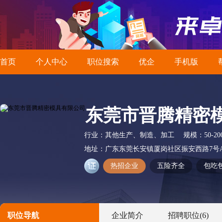
首页
个人中心
职位搜索
优企
手机版
东莞市晋腾精密
行业：
其他生产、制造、加工
规模：
50-2
地址：
广东东莞长安镇厦岗社区振安西路7号A
热招企业
五险齐全
包吃
职位导航
企业简介
招聘职位
(6)