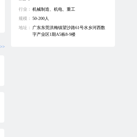
行业：
机械制造、机电、重工
规模：
50-200人
地址：
广东东莞洪梅镇望沙路61号水乡河西数
字产业区1期A5栋8-9楼
>>