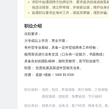
求职中如遇招聘方扣押证件、要求提供担保或收取
他违法情形，请立即举报，并保留证据，维护自身
如遇职位要求赴海外工作，请提高警惕，谨防诈骗
职位介绍
任职要求：
大专或以上学历，男女不限；
有外贸专业基础，具备一定外贸或商务工作经验；
能用英语进行业务交流（口头有一定能力，书面熟练）
具备良好的团队精神，能吃苦耐劳，坚守职业操守。
职责： 负责拓展及跟进外贸相关业务。
待遇： 底薪+绩效 = 5000 到 8500
职位福利：
包吃
;
包住
;
养老保险
;
医疗保险
;
工伤保险
股权激励
;
绩效奖
;
免费旅游
;
节日福利
职位类别：
销售代表
;
业务员
;
客户经理
;
商务专员
;
客