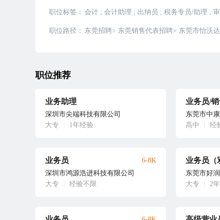
职位标签：
会计
;
会计助理
;
出纳员
;
税务专员/助理
;
审
职位路径：
东莞招聘
>
东莞销售代表招聘
>
东莞市怡沃达
职位推荐
业务助理
深圳市尖端科技有限公司
东莞市中康
大专
|
1年经验
高中
|
经
业务员
业务员（
6-8K
深圳市鸿源浩进科技有限公司
东莞市好润
大专
|
经验不限
大专
|
2
业务员
高级营业
6-8K