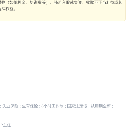
财物（如抵押金、培训费等）、强迫入股或集资、收取不正当利益或其
合法权益。
。
;
失业保险
;
生育保险
;
8小时工作制
;
国家法定假
;
试用期全薪
;
户主任