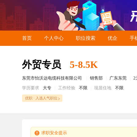
首页
个人中心
职位搜索
优企
手
外贸专员
5-8.5K
东莞市怡沃达电缆科技有限公司
销售部
广东东莞
学历要求
大专
工作经验
不限
现居住地
不限
优职 · 入选人气职位
求职安全提示