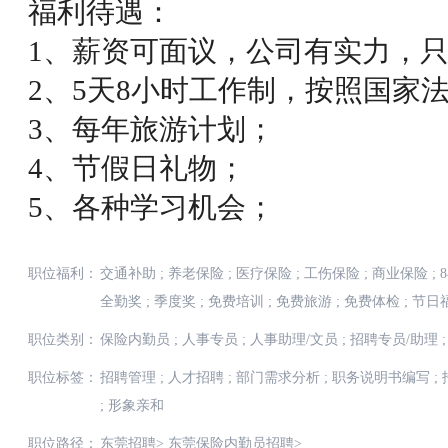
福利待遇：
1、薪资可面议，公司有实力，
2、5天8小时工作制，按照国家
3、每年旅游计划；
4、节假日礼物；
5、各种学习机会；
职位福利：
交通补助
;
养老保险
;
医疗保险
;
工伤保险
;
商业保险
;
全勤奖
;
季度奖
;
免费培训
;
免费旅游
;
免费体检
;
节日
职位类别：
保险内勤员
;
人事专员
;
人事助理/文员
;
招聘专员/助理
;
职位标签：
招聘管理
;
人才招聘
;
部门需求分析
;
职务说明书编写
;
;
形象亲和
职位路径：
东莞招聘
>
东莞保险内勤员招聘
>