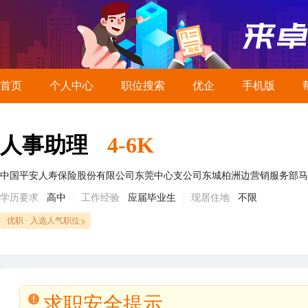
首页
个人中心
职位搜索
优企
手机版
人事助理
4-6K
中国平安人寿保险股份有限公司东莞中心支公司东城柏洲边营销服务部马
学历要求
高中
工作经验
应届毕业生
现居住地
不限
优职 · 入选人气职位
求职安全提示