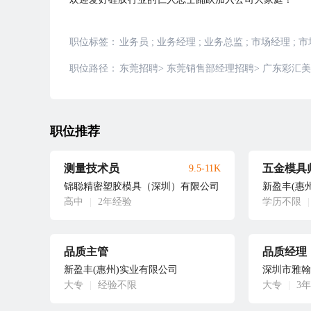
职位标签：
业务员
;
业务经理
;
业务总监
;
市场经理
;
市
职位路径：
东莞招聘
>
东莞销售部经理招聘
>
广东彩汇美
职位推荐
测量技术员
五金模具
9.5-11K
锦聪精密塑胶模具（深圳）有限公司
新盈丰(惠
高中
|
2年经验
学历不限
|
品质主管
品质经理
新盈丰(惠州)实业有限公司
深圳市雅翰
大专
|
经验不限
大专
|
3