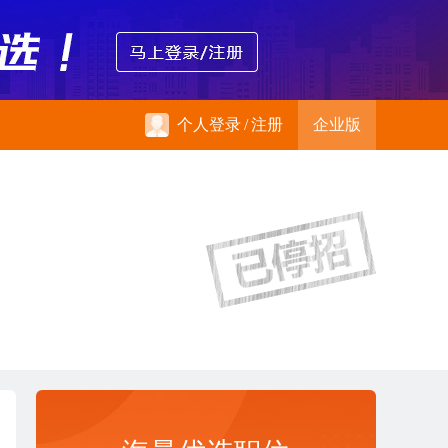
个人登录
/
注册
企业版