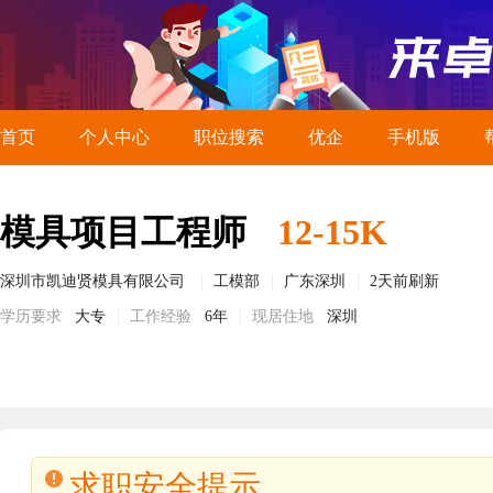
首页
个人中心
职位搜索
优企
手机版
模具项目工程师
12-15K
深圳市凯迪贤模具有限公司
工模部
广东深圳
2天前刷新
学历要求
大专
工作经验
6年
现居住地
深圳
求职安全提示