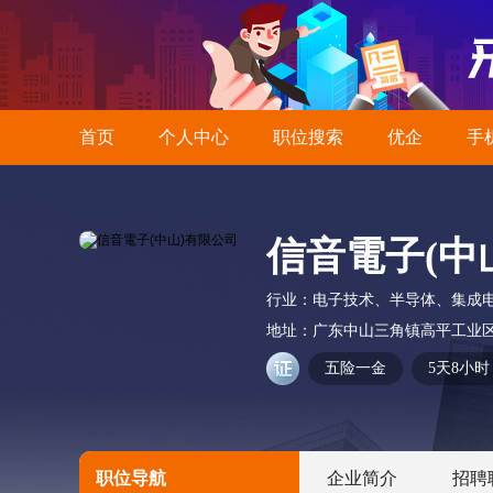
首页
个人中心
职位搜索
优企
手
信音電子(中
行业：
电子技术、半导体、集成
地址：
广东中山三角镇高平工业区
五险一金
5天8小时
职位导航
企业简介
招聘