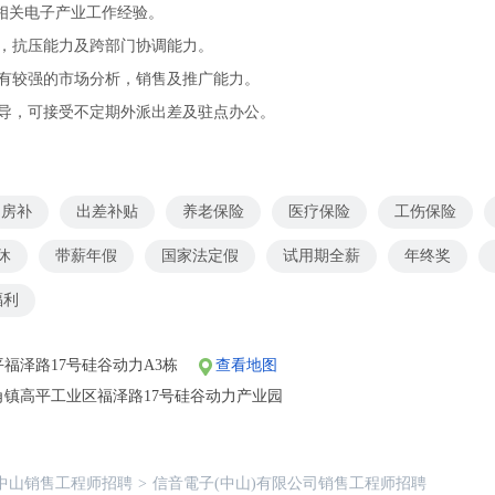
及相关电子产业工作经验。
力，抗压能力及跨部门协调能力。
，有较强的市场分析，销售及推广能力。
领导，可接受不定期外派出差及驻点办公。
房补
出差补贴
养老保险
医疗保险
工伤保险
休
带薪年假
国家法定假
试用期全薪
年终奖
福利
福泽路17号硅谷动力A3栋
查看地图
角镇高平工业区福泽路17号硅谷动力产业园
中山销售工程师招聘
>
信音電子(中山)有限公司销售工程师招聘