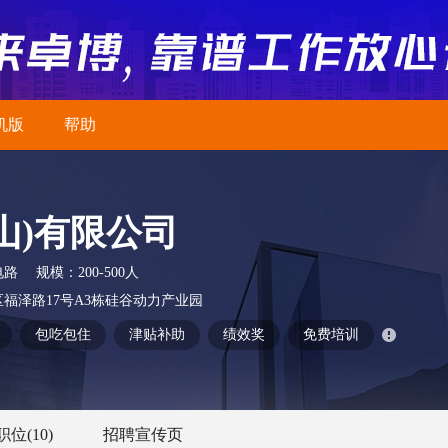
机版
帮助
山)有限公司
电路
规模：
200-500人
福泽路17号A3栋硅谷动力产业园
包吃包住
津贴补助
绩效奖
免费培训
职位
(10)
招聘宣传页