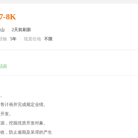
7-8K
中山
|
2天前刷新
经验
5年
|
现居住地
不限
活跃
策。
销售计画并完成规定业绩。
的开发。
资源，挖掘优质开发对象。
催收，防止逾期及呆滞的产生