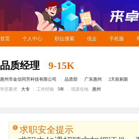
首页
个人中心
职位搜索
优企
手机版
品质经理
9-15K
惠州市金信同芳科技有限公司
品质部
广东惠州
2天前刷新
学历要求
大专
工作经验
5年
现居住地
惠州
求职安全提示