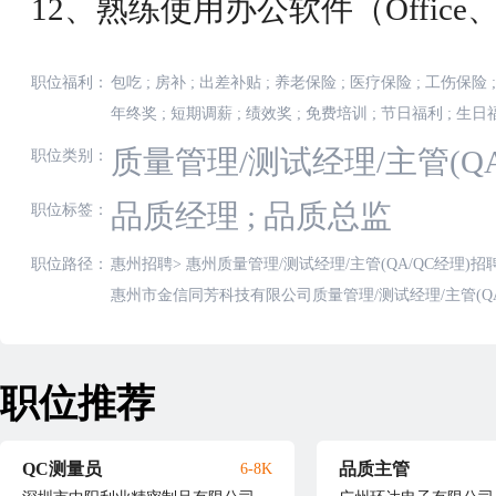
12、熟练使用办公软件（Office
职位福利：
包吃
;
房补
;
出差补贴
;
养老保险
;
医疗保险
;
工伤保险
;
年终奖
;
短期调薪
;
绩效奖
;
免费培训
;
节日福利
;
生日
质量管理/测试经理/主管(QA
职位类别：
品质经理
;
品质总监
职位标签：
职位路径：
惠州招聘
>
惠州质量管理/测试经理/主管(QA/QC经理)招
惠州市金信同芳科技有限公司质量管理/测试经理/主管(QA
职位推荐
QC测量员
品质主管
6-8K