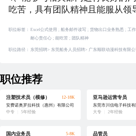
吃苦，具有团队精神且能服从领
职位标签：
Excel公式使用
;
船务邮件读写
;
货物出口业务熟悉
;
工作
耐心责任心
;
能吃苦
;
团队精神
职位路径：
东莞招聘
>
东莞船务人员招聘
>
广东顺联动漫科技有限公
职位推荐
注塑技术员（模修）
亚马逊运营专员
12-18K
安费诺奥罗拉科技（惠州）有限公司
东莞市川信电子科技有
中专
|
5年经验
大专
|
2年经验
国内业务员
品管员
5-8K