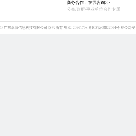
商务合作：
在线咨询>>
公益/政府/事业单位合作专属
©
广东卓博信息科技有限公司
版权所有
粤B2-20261708
粤ICP备09027564号
粤公网安备4