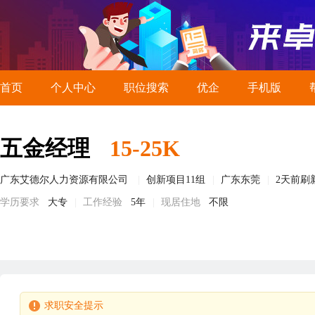
首页
个人中心
职位搜索
优企
手机版
五金经理
15-25K
广东艾德尔人力资源有限公司
创新项目11组
广东东莞
2天前刷
学历要求
大专
工作经验
5年
现居住地
不限
求职安全提示