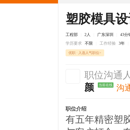
塑胶模具设
工程部
|
2人
|
广东深圳
|
43
学历要求
不限
|
工作经验
3年
|
优职 · 入选人气职位>
职位沟通
颜
当前在线
沟
职位介绍
有五年精密塑胶