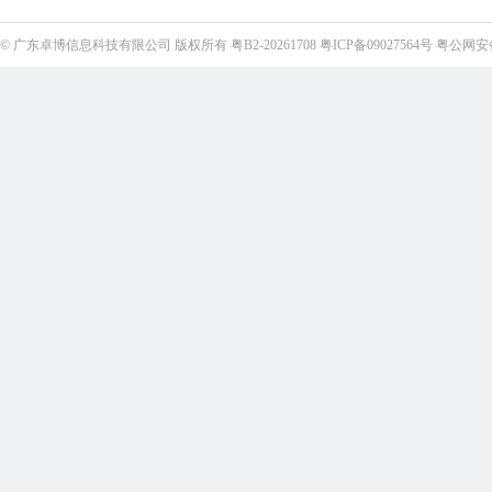
©
广东卓博信息科技有限公司
版权所有
粤B2-20261708
粤ICP备09027564号
粤公网安备4