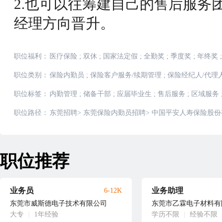
2.也可以往筹建自己的售后服务
经理方向晋升。
职位福利：
医疗保险
;
双休
;
国家法定假
;
全勤奖
;
季度奖
;
年终奖
;
职位类别：
保险内勤员
;
保险客户服务/续期管理
;
保险经纪人/代理
职位标签：
内勤管理
;
储备干部
;
应届毕业生
;
售后服务
;
区域服务
职位路径：
东莞招聘
>
东莞保险内勤员招聘
>
中国平安人寿保险股份
职位推荐
业务员
业务助理
6-12K
东莞市威斯德电子技术有限公司
东莞市乙霖电子材料有
大专
|
1年经验
学历不限
|
经验不限