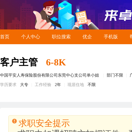
首页
个人中心
职位搜索
优企
手机版
客户主管
6-8K
中国平安人寿保险股份有限公司东莞中心支公司单小姐
部门不限
学历要求
大专
工作经验
2年
现居住地
不限
求职安全提示