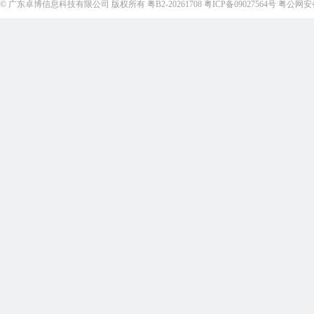
©
广东卓博信息科技有限公司
版权所有
粤B2-20261708
粤ICP备09027564号
粤公网安备4