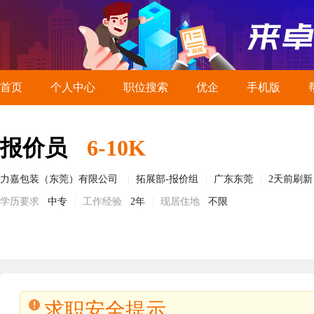
首页
个人中心
职位搜索
优企
手机版
报价员
6-10K
力嘉包装（东莞）有限公司
拓展部-报价组
广东东莞
2天前刷新
学历要求
中专
工作经验
2年
现居住地
不限
求职安全提示