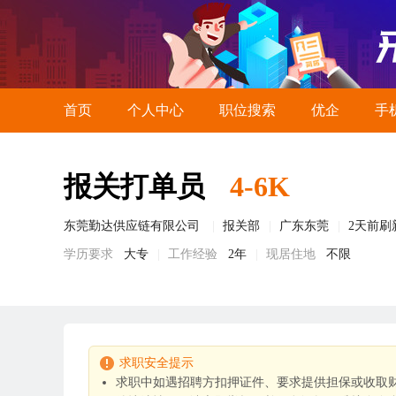
首页
个人中心
职位搜索
优企
手
报关打单员
4-6K
东莞勤达供应链有限公司
报关部
广东东莞
2天前刷
学历要求
大专
工作经验
2年
现居住地
不限
求职安全提示
求职中如遇招聘方扣押证件、要求提供担保或收取