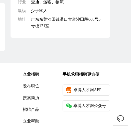
行业：
交通、运输、物流
规模：
少于50人
地址：
广东东莞沙田镇港口大道沙田段668号3
号楼121室
企业招聘
手机求职招聘更方便
发布职位
卓博人才网APP
搜索简历
卓博人才网公众号
招聘产品
企业帮助