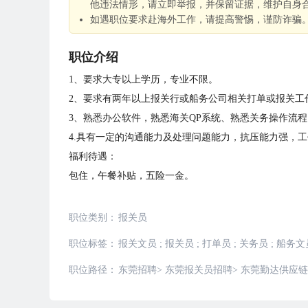
他违法情形，请立即举报，并保留证据，维护自身
如遇职位要求赴海外工作，请提高警惕，谨防诈骗
职位介绍
1、要求大专以上学历，专业不限。
2、要求有两年以上报关行或船务公司相关打单或报关工
3、熟悉办公软件，熟悉海关QP系统、熟悉关务操作流
4.具有一定的沟通能力及处理问题能力，抗压能力强，
福利待遇：
包住，午餐补贴，五险一金。
职位类别：
报关员
职位标签：
报关文员
;
报关员
;
打单员
;
关务员
;
船务文
职位路径：
东莞招聘
>
东莞报关员招聘
>
东莞勤达供应链