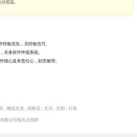
合法权益。
。
作经验优先，无经验也可。
程，关务软件申报系统。
工作细心及有责任心，刻苦耐劳。
员
;
物流文员
;
报检员
;
文员
;
文职
;
行政
有限公司报关员招聘