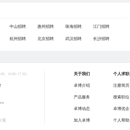
荐
中山招聘
惠州招聘
珠海招聘
江门招聘
杭州招聘
北京招聘
武汉招聘
长沙招聘
关于我们
个人求职
0、14:00~17:30）
2
卓博介绍
注册简历
产品服务
搜索职位
>>
卓博动态
卓博优企
专属
加入卓博
个人帮助