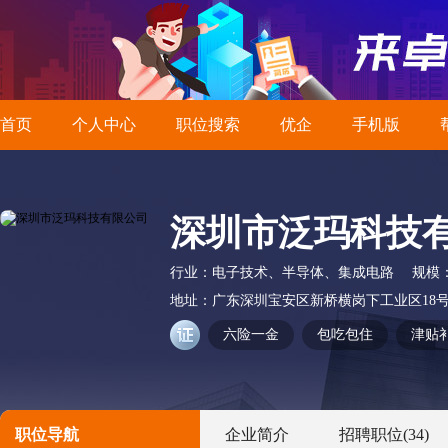
首页
个人中心
职位搜索
优企
手机版
深圳市泛玛科技
行业：
电子技术、半导体、集成电路
规模
地址：
广东深圳宝安区新桥横岗下工业区18
六险一金
包吃包住
津贴
职位导航
企业简介
招聘职位
(34)