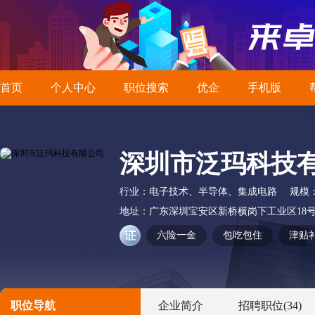
首页
个人中心
职位搜索
优企
手机版
深圳市泛玛科技
行业：
电子技术、半导体、集成电路
规模
地址：
广东深圳宝安区新桥横岗下工业区18
六险一金
包吃包住
津贴
职位导航
企业简介
招聘职位
(34)