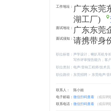
广东东莞
工作地址：
湖工厂)
广东东莞
面试地址：
请携带身
面试须知：
职位标签：
声学设计
;
喇叭耳机专
写作评审报告能力
;
客
职位类别：
电声/音响工程师/技术员
职位路径：
东莞招聘
>
东莞电声/音
联系人：
陈小姐
电子邮箱：
微信扫码查看
（或应聘
联系电话：
微信扫码查看
（或应聘