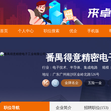
首页
个人中心
职位搜索
优企
手机版
番禺得意精密电
行业：
电子技术、半导体、集成电路
规模
地址：
广东广州南沙区金岭北路526号
金牌名企
五险一金
职位导航
企业简介
招聘职位
(153)