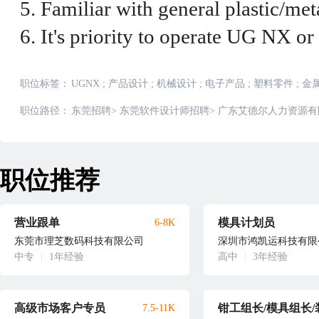
5. Familiar with general plastic/met
6. It's priority to operate UG NX or
职位标签：
UGNX
;
产品设计
;
机械设计
;
电子产品
;
塑料零件
;
金
职位路径：
东莞招聘
>
东莞软件设计师招聘
>
广东艾德尔人力资源有
职位推荐
营业跟单
模具计划员
6-8K
东莞市理芝数码科技有限公司
深圳市鸿凯运科技有限
中专
|
1年经验
高中
|
3年经验
高级市场客户专员
7.5-11K