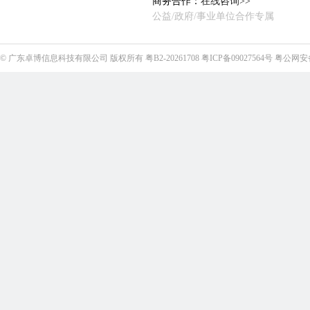
商务合作：
在线咨询>>
公益/政府/事业单位合作专属
©
广东卓博信息科技有限公司
版权所有
粤B2-20261708
粤ICP备09027564号
粤公网安备4