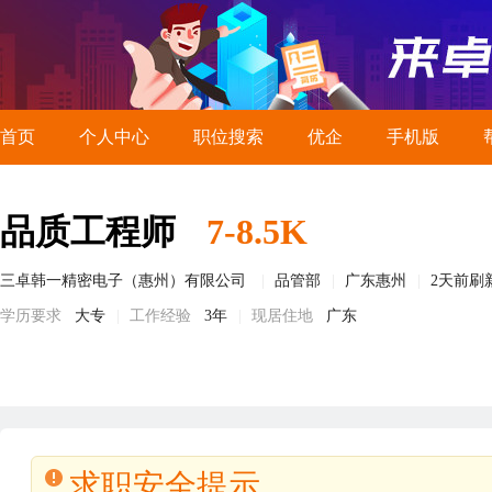
首页
个人中心
职位搜索
优企
手机版
品质工程师
7-8.5K
三卓韩一精密电子（惠州）有限公司
品管部
广东惠州
2天前刷
学历要求
大专
工作经验
3年
现居住地
广东
求职安全提示