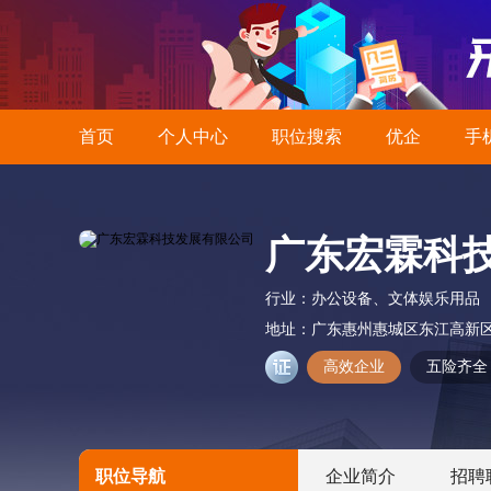
首页
个人中心
职位搜索
优企
手
广东宏霖科
行业：
办公设备、文体娱乐用品
地址：
广东惠州惠城区东江高新
高效企业
五险齐全
职位导航
企业简介
招聘