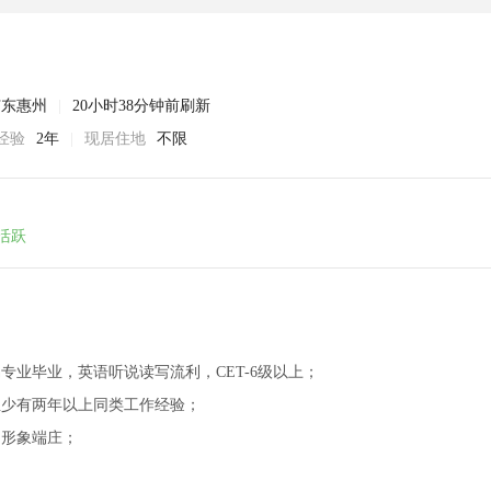
广东惠州
|
20小时38分钟前刷新
经验
2年
|
现居住地
不限
活跃
易专业毕业，英语听说读写流利，CET-6级以上；
至少有两年以上同类工作经验；
；形象端庄；