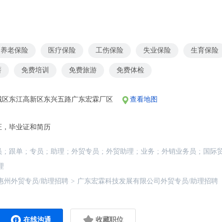
养老保险
医疗保险
工伤保险
失业保险
生育保险
薪
免费培训
免费旅游
免费体检
城区东江高新区东兴五路广东宏霖厂区
查看地图
证，毕业证和简历
员
;
跟单
;
专员
;
助理
;
外贸专员
;
外贸助理
;
业务
;
外销业务员
;
国际
理
惠州外贸专员/助理招聘
>
广东宏霖科技发展有限公司外贸专员/助理招聘
在线沟通
收藏职位