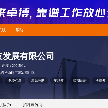
机版
帮助
技发展有限公司
规模：
200-500人
区兴科西路广东宏霖厂区
包吃包住
津贴补助
年终奖
短期调薪
全勤奖
职位
(9)
招聘宣传页